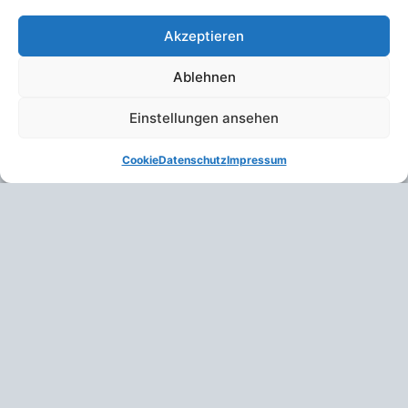
Akzeptieren
Ablehnen
Einstellungen ansehen
Cookie
Datenschutz
Impressum
Fühlst Du Dich manchmal unsicher, wenn Du abends
alleine unterwegs bist?
Ob auf dem Heimweg spät in der Nacht oder in einer
überfüllten U-Bahn, unsere Sicherheit und unser
Wohlbefinden können schnell auf die Probe gestellt
werden. Hier spielen Selbstbehauptung und
Selbstverteidigung eine entscheidende Rolle. Doch
was genau unterscheidet diese beiden Konzepte und
wie können sie in kritischen Momenten angewandt
werden? Lassen Sie uns dies anhand der Geschichte